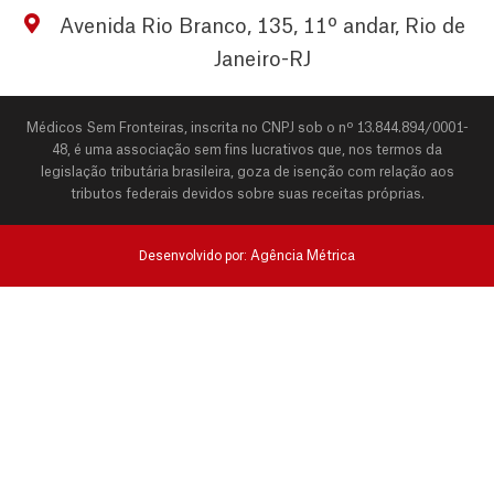
Avenida Rio Branco, 135, 11º andar, Rio de
Janeiro-RJ
Médicos Sem Fronteiras, inscrita no CNPJ sob o nº 13.844.894/0001-
48, é uma associação sem fins lucrativos que, nos termos da
legislação tributária brasileira, goza de isenção com relação aos
tributos federais devidos sobre suas receitas próprias.
Desenvolvido por:
Agência Métrica